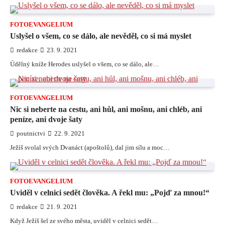
FOTOEVANGELIUM
Uslyšel o všem, co se dálo, ale nevěděl, co si má myslet
redakce
23. 9. 2021
Údělný kníže Herodes uslyšel o všem, co se dálo, ale…
FOTOEVANGELIUM
Nic si neberte na cestu, ani hůl, ani mošnu, ani chléb, ani
peníze, ani dvoje šaty
poutnictvi
22. 9. 2021
Ježíš svolal svých Dvanáct (apoštolů), dal jim sílu a moc…
FOTOEVANGELIUM
Uviděl v celnici sedět člověka. A řekl mu: „Pojď za mnou!“
redakce
21. 9. 2021
Když Ježíš šel ze svého města, uviděl v celnici sedět…