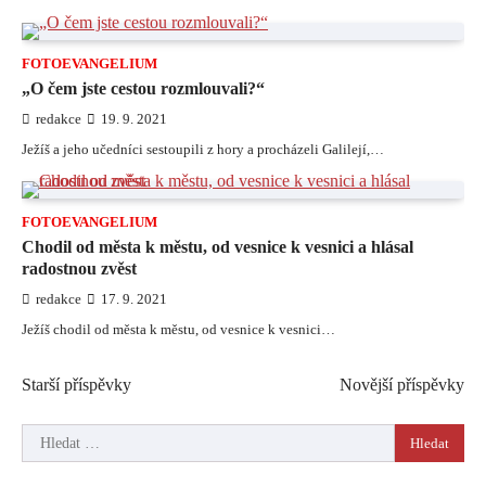
FOTOEVANGELIUM
„O čem jste cestou rozmlouvali?“
redakce
19. 9. 2021
Ježíš a jeho učedníci sestoupili z hory a procházeli Galilejí,…
FOTOEVANGELIUM
Chodil od města k městu, od vesnice k vesnici a hlásal
radostnou zvěst
redakce
17. 9. 2021
Ježíš chodil od města k městu, od vesnice k vesnici…
Navigace
Starší příspěvky
Novější příspěvky
pro
Vyhledávání
příspěvky