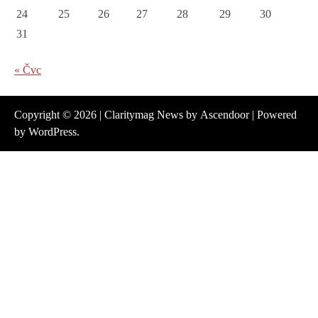
24
25
26
27
28
29
30
31
« Čvc
Copyright © 2026
| Claritymag News by
Ascendoor
| Powered
by
WordPress
.