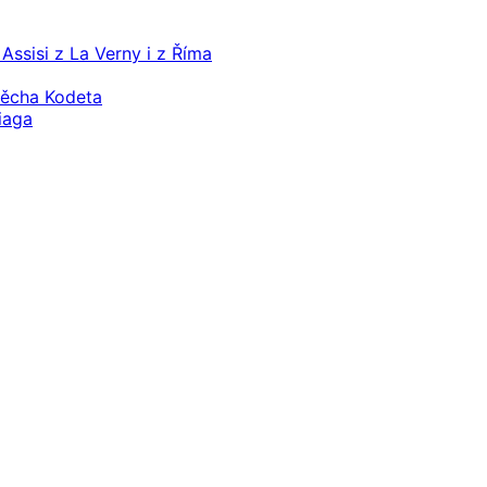
Assisi z La Verny i z Říma
těcha Kodeta
iaga