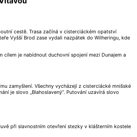
 Vltavou
poutní cestě. Trasa začíná v cisterciáckém opatství
teře Vyšší Brod zase vydali nazpátek do Wilheringu, kde
ím cílem je nabídnout duchovní spojení mezi Dunajem a
nímu zamyšlení. Všechny vycházejí z cisterciácké mnišské
mání je slovo „Blahoslavený“. Putování uzavírá slovo
luvě při slavnostním otevření stezky v klášterním kostele