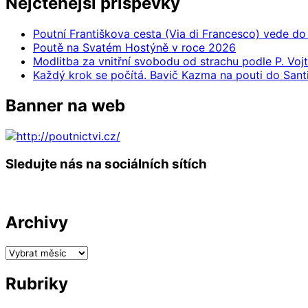
Nejčtenější příspěvky
Poutní Františkova cesta (Via di Francesco) vede do 
Poutě na Svatém Hostýně v roce 2026
Modlitba za vnitřní svobodu od strachu podle P. Voj
Každý krok se počítá. Bavič Kazma na pouti do Sant
Banner na web
Sledujte nás na sociálních sítích
Archivy
Archivy
Rubriky