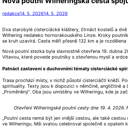
Nová poutní Wilheringská cesta spoju
redakce
14. 5. 2026
14. 5. 2026
Dva starobylé cisterciácké kláštery, čtrnáct kostelů a dv
Wilhering nedaleko hornorakouského Linze. Kroky poutníků
se kruh uzavírá. Cesta měří přesně 132 km a je rozdělena 
Nová poutní stezka byla slavnostně otevřena 19. dubna 20
Vltavou, které povede poutníky s otevřenou myslí a srdce
Patnáct zastavení s duchovními tématy cisterciácké spiri
Trasa prochází místy, v nichž působí cisterciáčtí kněží. 
spirituality. Texty jsou k dispozici v němčině, angličtině
„Proměněný“. Oba jsou umístěny ve Wilheringu, kde je zač
Otevření Wilheringské poutní cesty dne 19. 4. 2026. 
„Poutní cesta nemá být jen vnější cestou, ale také cestou
ve Wilheringu. Mši svatou celebroval společně s opatem 