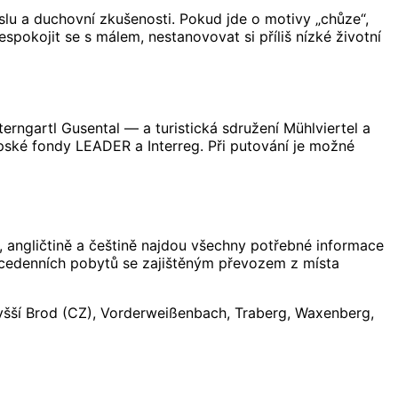
slu a duchovní zkušenosti. Pokud jde o motivy „chůze“,
spokojit se s málem, nestanovovat si příliš nízké životní
rngartl Gusental — a turistická sdružení Mühlviertel a
opské fondy LEADER a Interreg. Při putování je možné
ě, angličtině a češtině najdou všechny potřebné informace
vícedenních pobytů se zajištěným převozem z místa
yšší Brod (CZ), Vorderweißenbach, Traberg, Waxenberg,