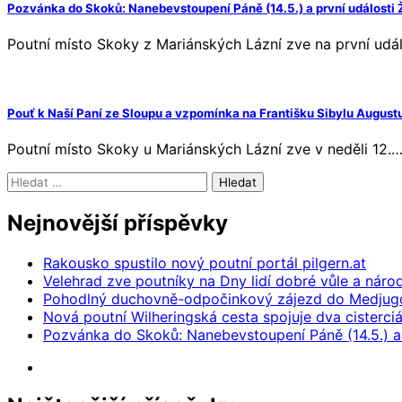
Pozvánka do Skoků: Nanebevstoupení Páně (14.5.) a první události
Poutní místo Skoky z Mariánských Lázní zve na první udá
Pouť k Naší Paní ze Sloupu a vzpomínka na Františku Sibylu Augustu 
Poutní místo Skoky u Mariánských Lázní zve v neděli 12.
Vyhledávání
Nejnovější příspěvky
Rakousko spustilo nový poutní portál pilgern.at
Velehrad zve poutníky na Dny lidí dobré vůle a náro
Pohodlný duchovně-odpočinkový zájezd do Medjugo
Nová poutní Wilheringská cesta spojuje dva cisterci
Pozvánka do Skoků: Nanebevstoupení Páně (14.5.) a