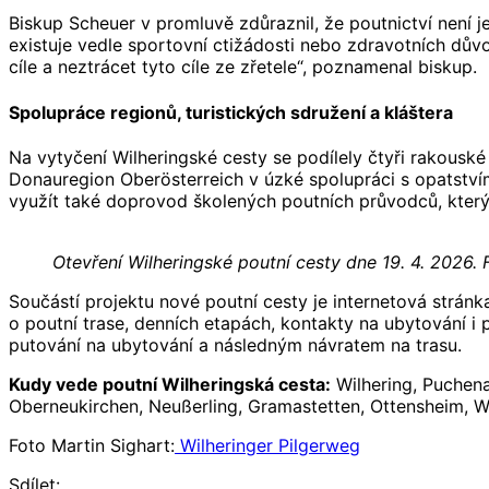
Biskup Scheuer v promluvě zdůraznil, že poutnictví není 
existuje vedle sportovní ctižádosti nebo zdravotních důvod
cíle a neztrácet tyto cíle ze zřetele“, poznamenal biskup.
Spolupráce regionů, turistických sdružení a kláštera
Na vytyčení Wilheringské cesty se podílely čtyři rakousk
Donauregion Oberösterreich v úzké spolupráci s opatstvím
využít také doprovod školených poutních průvodců, kterýc
Otevření Wilheringské poutní cesty dne 19. 4. 2026. 
Součástí projektu nové poutní cesty je internetová strán
o poutní trase, denních etapách, kontakty na ubytování i
putování na ubytování a následným návratem na trasu.
Kudy vede poutní Wilheringská cesta:
Wilhering, Puchena
Oberneukirchen, Neußerling, Gramastetten, Ottensheim, Wi
Foto Martin Sighart:
Wilheringer Pilgerweg
Sdílet: