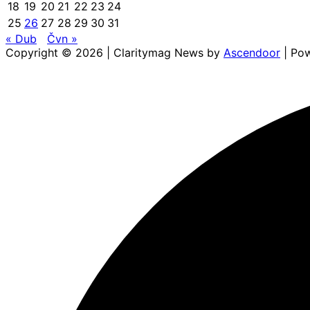
18
19
20
21
22
23
24
25
26
27
28
29
30
31
« Dub
Čvn »
Copyright © 2026
| Claritymag News by
Ascendoor
| Po