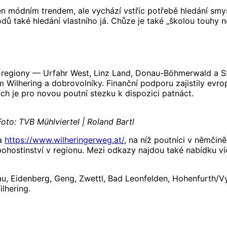
jen módním trendem, ale vychází vstříc potřebě hledání smy
ů také hledání vlastního já. Chůze je také „školou touhy ne
é regiony — Urfahr West, Linz Land, Donau-Böhmerwald a Ste
 Wilhering a dobrovolníky. Finanční podporu zajistily evr
h je pro novou poutní stezku k dispozici patnáct.
Foto: TVB Mühlviertel | Roland Bartl
ka
https://www.wilheringerweg.at/
, na níž poutníci v němčin
 pohostinství v regionu. Mezi odkazy najdou také nabídku 
u, Eidenberg, Geng, Zwettl, Bad Leonfelden, Hohenfurth/V
lhering.