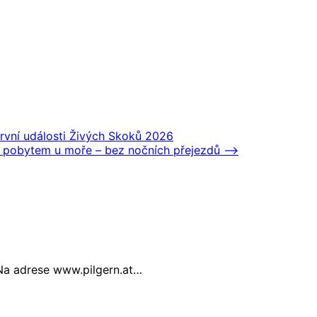
rvní události Živých Skoků 2026
 pobytem u moře – bez nočních přejezdů
⟶
 Na adrese www.pilgern.at…