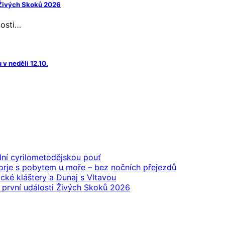
 Živých Skoků 2026
losti…
v neděli 12.10.
…
dní cyrilometodějskou pouť
rje s pobytem u moře – bez nočních přejezdů
ácké kláštery a Dunaj s Vltavou
 první události Živých Skoků 2026