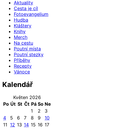
Aktuality
Cesta je cíl
Fotoevangelium
Hudba
Kláštery
Knihy
Merch
Na cestu
Poutní místa
Poutní stezky
Příběhy
Recepty
Vánoce
Kalendář
Květen 2026
Po
Út
St
Čt
Pá
So
Ne
1
2
3
4
5
6
7
8
9
10
11
12
13
14
15
16
17