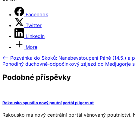
Facebook
Twitter
LinkedIn
More
Navigace
⟵
Pozvánka do Skoků: Nanebevstoupení Páně (14.5.) a p
Pohodlný duchovně-odpočinkový zájezd do Medjugorje s
pro
příspěvek
Podobné příspěvky
Rakousko spustilo nový poutní portál pilgern.at
Rakousko má nový centrální portál věnovaný poutnictví.