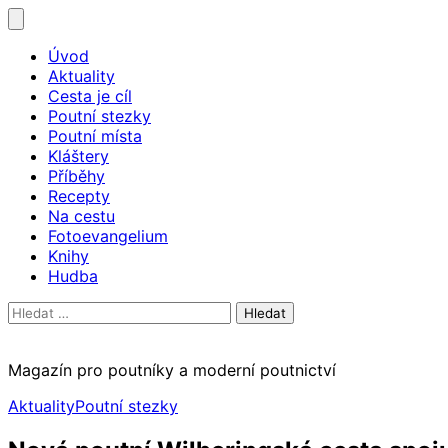
Skip
to
Úvod
content
Aktuality
Cesta je cíl
Poutní stezky
Poutní místa
Kláštery
Příběhy
Recepty
Na cestu
Fotoevangelium
Knihy
Hudba
Vyhledávání
Magazín pro poutníky a moderní poutnictví
Aktuality
Poutní stezky