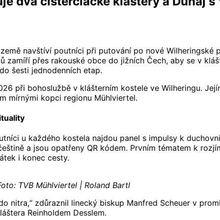
je dva cisterciácké kláštery a Dunaj s
ě země navštíví poutníci při putování po nové Wilheringské 
 zamíří přes rakouské obce do jižních Čech, aby se v kláš
do šesti jednodenních etap.
26 při bohoslužbě v klášterním kostele ve Wilheringu. Jej
m mírnými kopci regionu Mühlviertel.
tuality
Poutníci u každého kostela najdou panel s impulsy k duchov
 a češtině a jsou opatřeny QR kódem. Prvním tématem k rozjí
átek i konec cesty.
Foto: TVB Mühlviertel | Roland Bartl
 do nitra,“ zdůraznil linecký biskup Manfred Scheuer v prom
kláštera Reinholdem Desslem.